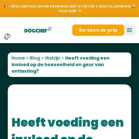
NL
EN
FR
DE
On
-20% KORTING OP UW PROEFBOX MET START20 + GRATIS LEVERING
! KLIK HIER
Aanmelden
Bereken de prijs
Home
>
Blog
>
Welzijn
>
Heeft voeding een
invloed op de hoeveelheid en geur van
ontlasting?
Heeft voeding een