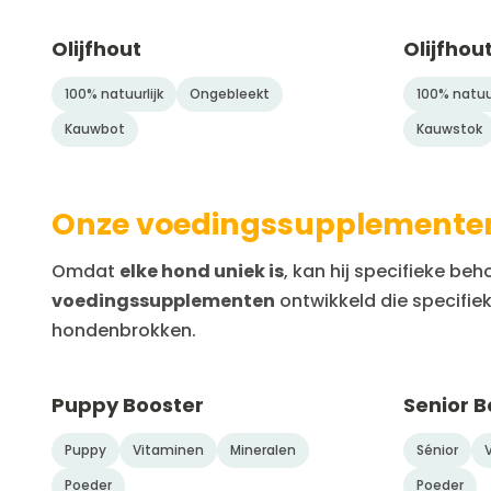
Olijfhout
Olijfhou
100% natuurlijk
Ongebleekt
100% natuur
Kauwbot
Kauwstok
Onze voedingssupplemente
Omdat
elke hond uniek is
, kan hij specifieke 
voedingssupplementen
ontwikkeld die specifi
hondenbrokken.
Puppy Booster
Senior B
Puppy
Vitaminen
Mineralen
Sénior
Poeder
Poeder