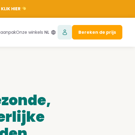
 KLIK HIER
 aanpak
Onze winkels
NL
Bereken de prijs
ezonde,
rlijke
jden