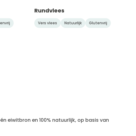
Rundvlees
NIEUW
NIEUW
envrij
Vers vlees
Natuurlijk
Glutenvrij
én eiwitbron en 100% natuurlijk, op basis van