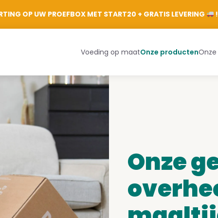
Aanmelden
TING OP UW PROEFBOX MET START20 + GRATIS LEVERING
!
Voeding op maat
Onze producten
Onze
Onze g
overhee
maalti