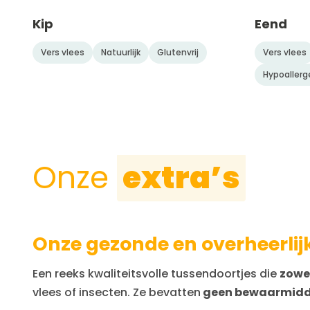
Kip
Eend
Vers vlees
Natuurlijk
Glutenvrij
Vers vlees
Hypoallerg
Onze
extra’s
Onze gezonde en overheerlij
Een reeks kwaliteitsvolle tussendoortjes die
zowel
vlees of insecten. Ze bevatten
geen bewaarmiddele