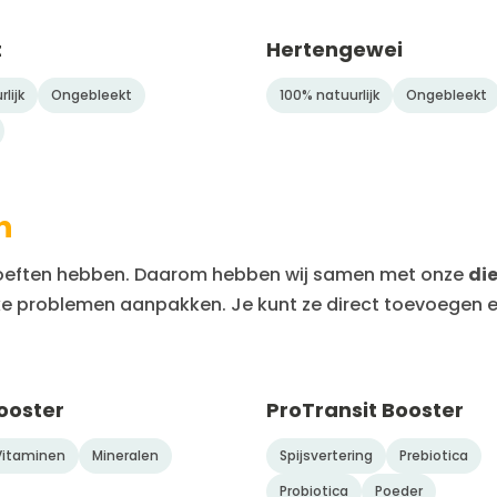
t
Hertengewei
lijk
Ongebleekt
100% natuurlijk
Ongebleekt
n
behoeften hebben. Daarom hebben wij samen met onze
di
eke problemen aanpakken. Je kunt ze direct toevoegen 
ooster
ProTransit Booster
Vitaminen
Mineralen
Spijsvertering
Prebiotica
Probiotica
Poeder