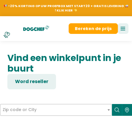
NL
EN
FR
DE
On
-20% KORTING OP UW PROEFBOX MET START20 + GRATIS LEVERING
! KLIK HIER
Aanmelden
Bereken de prijs
Vind een winkelpunt in je
buurt
Word reseller
Zip code or City