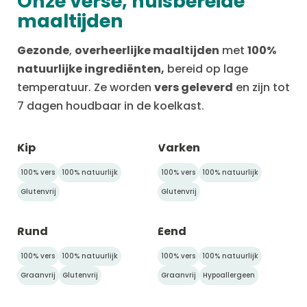
Onze verse, huisbereide
maaltijden
Gezonde
,
overheerlijke maaltijden
met
100%
natuurlijke ingrediënten,
bereid op lage
temperatuur. Ze worden
vers geleverd
en zijn tot
7 dagen houdbaar in de koelkast.
Kip
Varken
100% vers
100% natuurlijk
100% vers
100% natuurlijk
Glutenvrij
Glutenvrij
Rund
Eend
100% vers
100% natuurlijk
100% vers
100% natuurlijk
Graanvrij
Glutenvrij
Graanvrij
Hypoallergeen