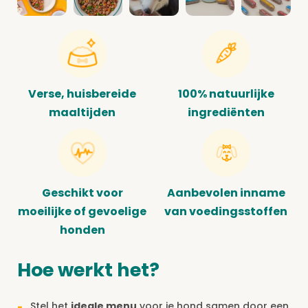
Verse, huisbereide
100% natuurlijke
maaltijden
ingrediënten
Geschikt voor
Aanbevolen inname
moeilijke of gevoelige
van voedingsstoffen
honden
Hoe werkt het?
Stel het
ideale menu
voor je hond samen door een