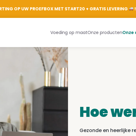
Aanmelden
TING OP UW PROEFBOX MET START20 + GRATIS LEVERING
!
Voeding op maat
Onze producten
Onze 
Hoe wer
Gezonde en heerlijke 