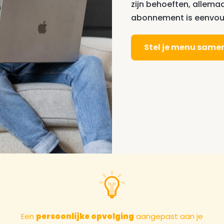
zijn behoeften, allema
abonnement is eenvoud
Stel je menu same
Een
persoonlijke opvolging
aangepast aan je