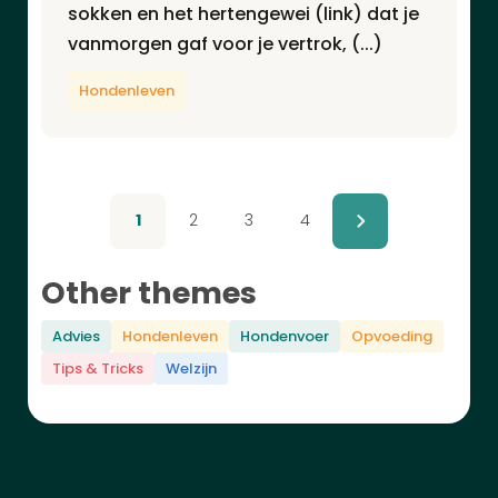
sokken en het hertengewei (link) dat je
vanmorgen gaf voor je vertrok, (...)
Hondenleven
1
2
3
4
Other themes
Advies
Hondenleven
Hondenvoer
Opvoeding
Tips & Tricks
Welzijn