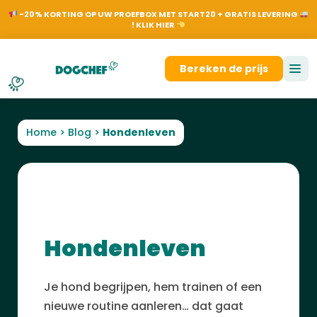
NL
EN
FR
DE
On
-20% KORTING OP UW PROEFBOX MET START20 + GRATIS LEVERING
! KLIK HIER
Aanmelden
Bereken de prijs
Home
>
Blog
>
Hondenleven
Hondenleven
Je hond begrijpen, hem trainen of een
nieuwe routine
aanleren… dat gaat