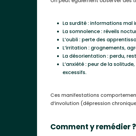
On peut également observer des tr
La surdité : informations mal 
La somnolence : réveils nocturn
L’oubli : perte des apprentiss
L’irritation : grognements, agr
La désorientation : perdu, rest
L’anxiété : peur de la solitu
excessifs.
Ces manifestations comportementa
d’involution (dépression chronique
Comment y remédier ?