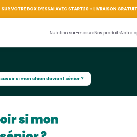
Se connecter
 SUR VOTRE BOX D’ESSAI AVEC START20 + LIVRAISON GRATUI
Nutrition sur-mesure
Nos produits
Notre 
avoir si mon chien devient sénior ?
ir si mon
sénior ?