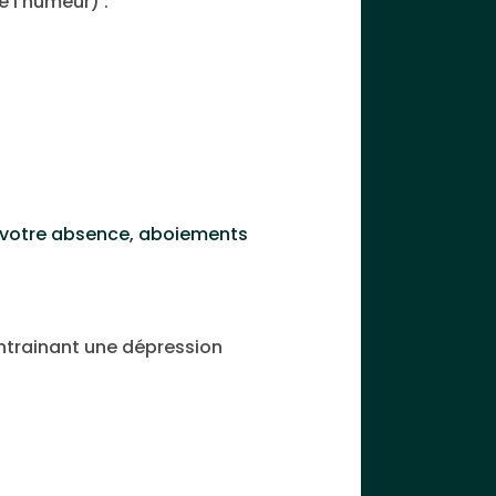
 l’humeur) :
nt votre absence, aboiements
ntrainant une dépression