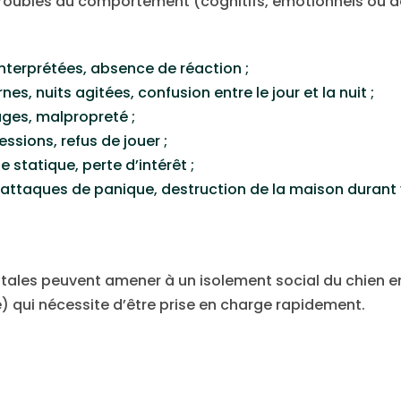
oubles du comportement (cognitifs, émotionnels ou de
interprétées, absence de réaction ;
es, nuits agitées, confusion entre le jour et la nuit ;
ages, malpropreté ;
essions, refus de jouer ;
e statique, perte d’intérêt ;
de, attaques de panique, destruction de la maison dura
les peuvent amener à un isolement social du chien e
) qui nécessite d’être prise en charge rapidement.