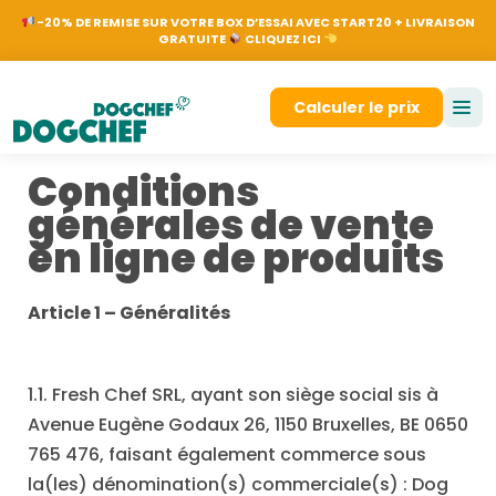
NL
EN
FR
DE
Nos
-20% DE REMISE SUR VOTRE BOX D’ESSAI AVEC START20 + LIVRAISON
GRATUITE
CLIQUEZ ICI
Se connecter
Calculer le prix
Conditions
générales de vente
en ligne de produits
Article 1 – Généralités
1.1. Fresh Chef SRL, ayant son siège social sis à
Avenue Eugène Godaux 26, 1150 Bruxelles, BE 0650
765 476, faisant également commerce sous
la(les) dénomination(s) commerciale(s) : Dog