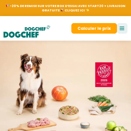
NL
EN
FR
DE
N
-20% DE REMISE SUR VOTRE BOX D’ESSAI AVEC START20 + LIVRAISON
GRATUITE
CLIQUEZ ICI
Se connecter
Calculer le prix