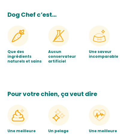
Dog Chef c’est…
Que des
Aucun
Une saveur
ingrédients
conservateur
incomparable
naturels et sains
artificiel
Pour votre chien, ça veut dire
Une meilleure
Un pelage
Une meilleure