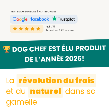
NOTE MOYENNE DES 3 PLATEFORMES
4.8
/ 5
based on 9711 reviews
DOG CHEF EST ÉLU PRODUIT
DE L’ANNÉE 2026!
La
révolution du frais
et du
naturel
dans sa
gamelle