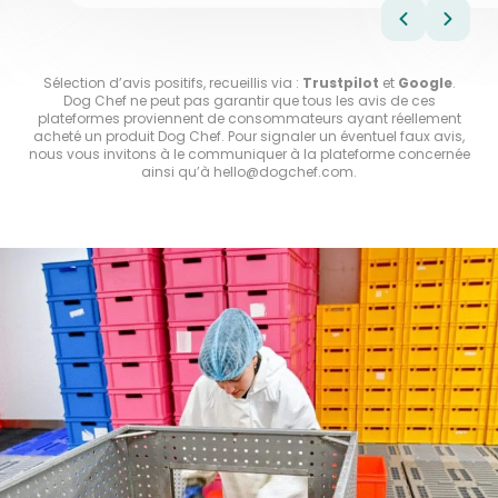
al
é
Vo
hé
Sélection d’avis positifs, recueillis via :
Trustpilot
et
Google
.
Dog Chef ne peut pas garantir que tous les avis de ces
plateformes proviennent de consommateurs ayant réellement
acheté un produit Dog Chef. Pour signaler un éventuel faux avis,
nous vous invitons à le communiquer à la plateforme concernée
ainsi qu’à
hello@dogchef.com
.