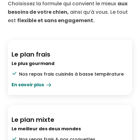
Choisissez la formule qui convient le mieux
aux
besoins de votre chien,
ainsi qu’à vous. Le tout
est
flexible et sans engagement.
Le top du top
Le plan frais
Le plus gourmand
Nos repas frais cuisinés à basse température
En savoir plus
Pratique & varié
Le plan mixte
Le meilleur des deux mondes
Nos repas frais & nos croquettes