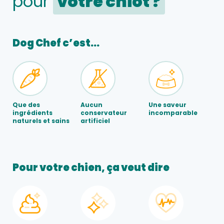
pour
votre chiot ?
Dog Chef c’est…
Que des
Aucun
Une saveur
ingrédients
conservateur
incomparable
naturels et sains
artificiel
Pour votre chien, ça veut dire