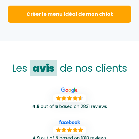
Créer le menu idéal de mon chiot
Les
avis
de nos clients
4.6
out of
5
based on 2831 reviews
4.9
out of
5
based on 1818 reviews