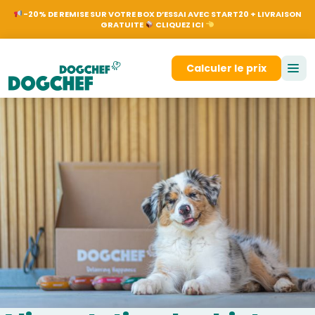
NL
EN
FR
DE
Nos
-20% DE REMISE SUR VOTRE BOX D’ESSAI AVEC START20 + LIVRAISON
GRATUITE
CLIQUEZ ICI
Se connecter
Calculer le prix