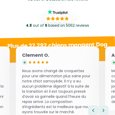
4.8
out of
5
based on 5062 reviews
Plus de 27 292 chiens mangent Dog
Chef tous les jours !
Clement O.
A
Nous avons changé de croquettes
M
pour une alimentation plus saine pour
co
notre chiot samoyède. Il n’y a eu
bo
 la
aucun problème digestif à la suite de
jo
la transition et il est toujours pressé
r
rni
d’avoir sa gamelle quand l’heure du
pa
repas arrive. La composition
d
en
d’ingrédients est la meilleure que nous
ayons trouvée sur le marché.