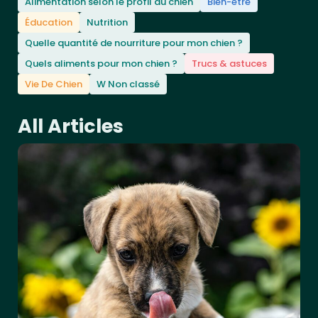
Alimentation selon le profil du chien
Bien-être
Éducation
Nutrition
Quelle quantité de nourriture pour mon chien ?
Quels aliments pour mon chien ?
Trucs & astuces
Vie De Chien
W Non classé
All Articles