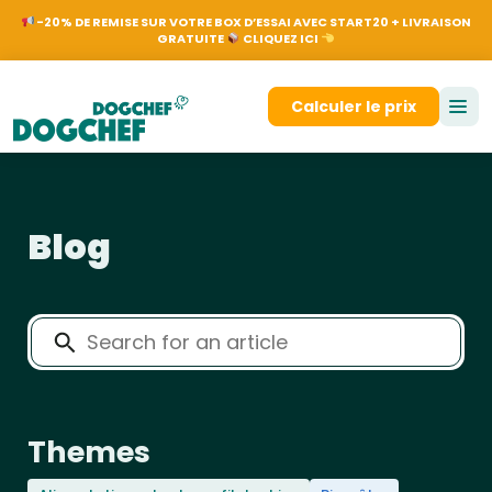
NL
EN
FR
DE
Nos
-20% DE REMISE SUR VOTRE BOX D’ESSAI AVEC START20 + LIVRAISON
GRATUITE
CLIQUEZ ICI
Se connecter
Calculer le prix
Blog
Themes