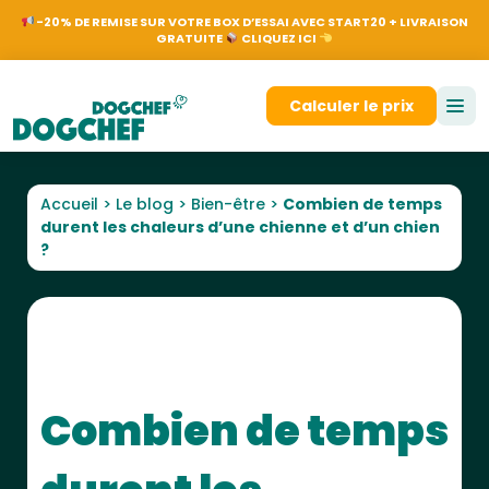
NL
EN
FR
DE
Nos
-20% DE REMISE SUR VOTRE BOX D’ESSAI AVEC START20 + LIVRAISON
GRATUITE
CLIQUEZ ICI
Se connecter
Calculer le prix
Accueil
>
Le blog
>
Bien-être
>
Combien de temps
durent les chaleurs d’une chienne et d’un chien
?
Combien de temps