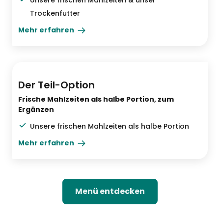
Unsere frischen Mahlzeiten & unser
Trockenfutter
Mehr erfahren
Halbe Frischportion
Der Teil-Option
Frische Mahlzeiten als halbe Portion, zum
Ergänzen
Unsere frischen Mahlzeiten als halbe Portion
Mehr erfahren
Menü entdecken