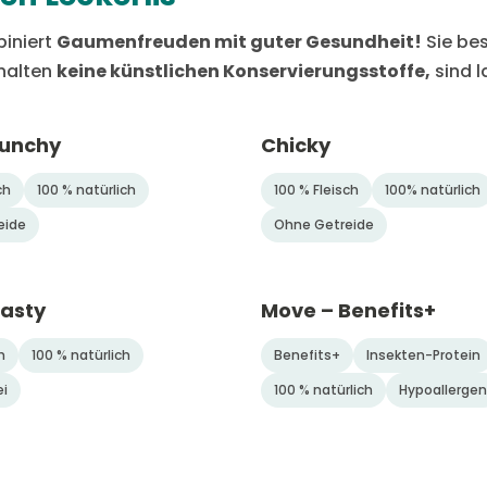
iniert
Gaumenfreuden mit guter Gesundheit!
Sie bes
thalten
keine künstlichen Konservierungsstoffe,
sind l
runchy
Chicky
ch
100 % natürlich
100 % Fleisch
100% natürlich
eide
Ohne Getreide
Tasty
Move – Benefits+
h
100 % natürlich
Benefits+
Insekten-Protein
ei
100 % natürlich
Hypoallergen