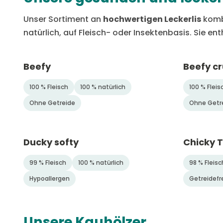
Unser Sortiment an
hochwertigen Leckerlis
komb
natürlich, auf Fleisch- oder Insektenbasis. Sie en
Beefy
Beefy c
100 % Fleisch
100 % natürlich
100 % Fleis
Ohne Getreide
Ohne Getr
Ducky softy
Chicky 
99 % Fleisch
100 % natürlich
98 % Fleisc
Hypoallergen
Getreidefr
Unsere Kauhölzer