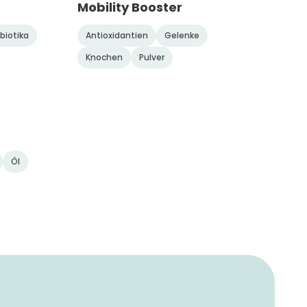
Mobility Booster
biotika
Antioxidantien
Gelenke
Knochen
Pulver
Öl