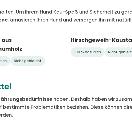
rhalten. Um Ihrem Hund Kau-Spaß und Sicherheit zu gar
ene
, amüsieren Ihren Hund und versorgen ihn mit natürl
 aus
Hirschgeweih-Kaust
aumholz
100 % natürlich
Nicht geblei
lich
Nicht gebleicht
tel
rnährungsbedürfnisse
haben. Deshalb haben wir zusamm
auf bestimmte Problematiken beziehen. Diese können dir
erden.