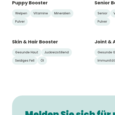
Puppy Booster
Senior B
Welpen
Vitamine
Mineralien
Senior
Pulver
Pulver
Skin & Hair Booster
Joint & 
Gesunde Haut
Juckreizstillend
Gesunde G
Seidiges Fell
Öl
Immunität
Melden Sie sich für