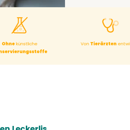
Ohne
künstliche
Von
Tierärzten
entwi
nservierungsstoffe
n Leckerlis