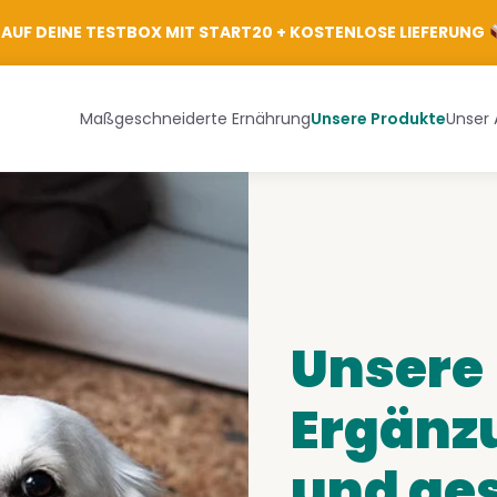
Anmelden
AUF DEINE TESTBOX MIT START20 + KOSTENLOSE LIEFERUNG
Maßgeschneiderte Ernährung
Unsere Produkte
Unser 
Unsere
Ergänz
und ges