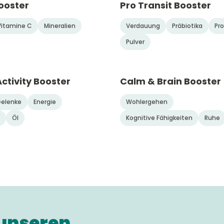
ooster
Pro Transit Booster
Vitamine C
Mineralien
Verdauung
Präbiotika
Pro
Pulver
Activity Booster
Calm & Brain Booster
elenke
Energie
Wohlergehen
Öl
Kognitive Fähigkeiten
Ruhe
 unseren