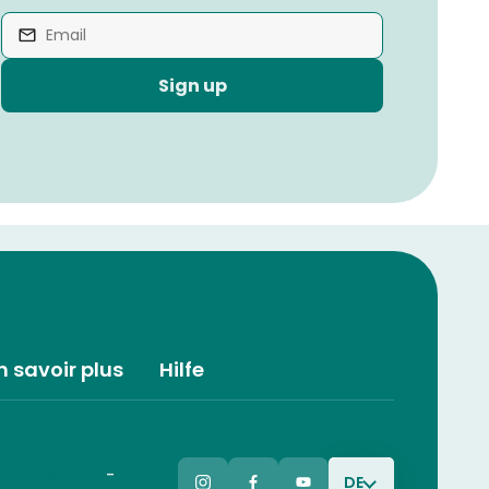
Sign up
n savoir plus
Hilfe
dogchef.com
-
DE