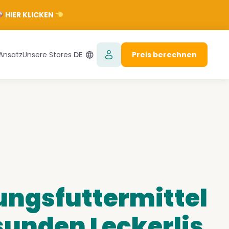
HIER KLICKEN
Ansatz
Unsere Stores
DE
Preis berechnen
ungsfuttermittel
unden Leckerlis