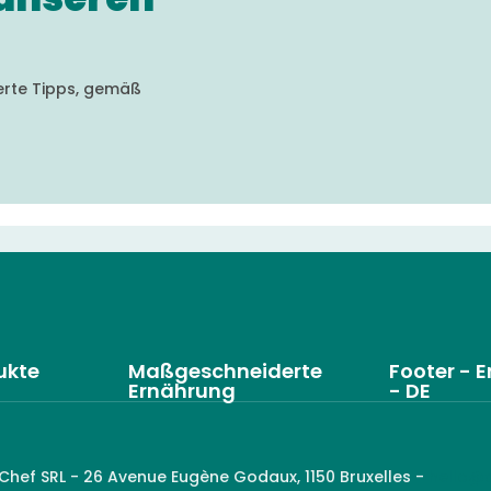
ierte Tipps, gemäß
ukte
Maßgeschneiderte
Footer - E
Ernährung
- DE
 Chef SRL - 26 Avenue Eugène Godaux, 1150 Bruxelles -
hello@