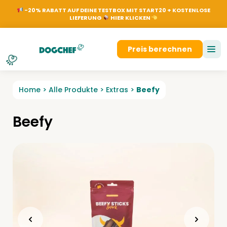
NL
EN
FR
DE
Dog
-20% RABATT AUF DEINE TESTBOX MIT START20 + KOSTENLOSE
LIEFERUNG
HIER KLICKEN
Anmelden
Preis berechnen
Home
>
Alle Produkte
>
Extras
>
Beefy
Beefy