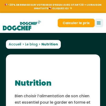
NL
EN
FR
DE
Nos
-20% DE REMISE SUR VOTRE BOX D’ESSAI AVEC START20 + LIVRAISON
GRATUITE
CLIQUEZ ICI
Se connecter
Calculer le prix
Accueil
>
Le blog
>
Nutrition
Nutrition
Bien choisir l’alimentation de son chien
est essentiel pour le garder en forme et