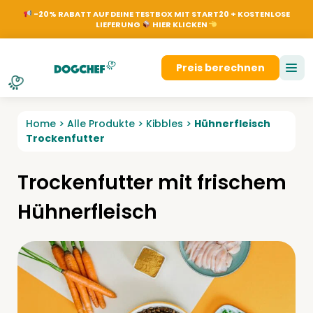
NL
EN
FR
DE
Dog
-20% RABATT AUF DEINE TESTBOX MIT START20 + KOSTENLOSE
LIEFERUNG
HIER KLICKEN
Anmelden
Preis berechnen
Home
>
Alle Produkte
>
Kibbles
>
Hühnerfleisch
Trockenfutter
Trockenfutter mit frischem
Hühnerfleisch