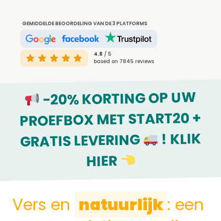
GEMIDDELDE BEOORDELING VAN DE 3 PLATFORMS
4.8
/ 5
based on 7845 reviews
-20% KORTING OP UW
PROEFBOX MET START20 +
! KLIK
GRATIS LEVERING
HIER
Vers en
natuurlijk
: een