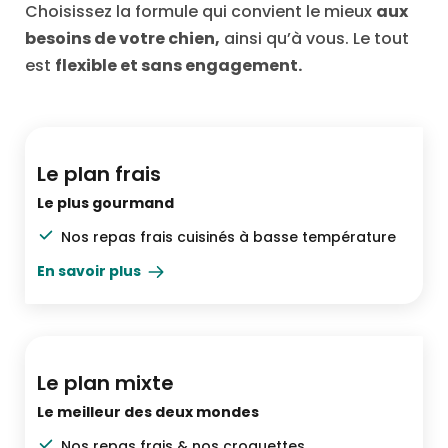
Choisissez la formule qui convient le mieux
aux
besoins de votre chien,
ainsi qu’à vous. Le tout
est
flexible et sans engagement.
Le top du top
Le plan frais
Le plus gourmand
Nos repas frais cuisinés à basse température
En savoir plus
Pratique & varié
Le plan mixte
Le meilleur des deux mondes
Nos repas frais & nos croquettes