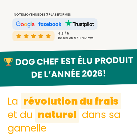
NOTE MOYENNE DES 3 PLATEFORMES
4.8
/ 5
based on 9711 reviews
DOG CHEF EST ÉLU PRODUIT
DE L’ANNÉE 2026!
La
révolution du frais
et du
naturel
dans sa
gamelle