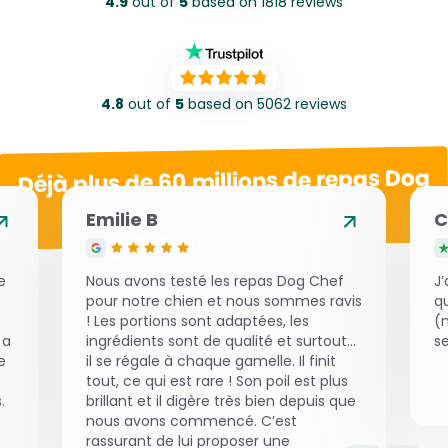
4.9
out of
5
based on 1818 reviews
4.8
out of
5
based on 5062 reviews
Déjà plus de 60 millions de repas Dog
Chef servis
Emilie B
C
e
Nous avons testé les repas Dog Chef
J’
pour notre chien et nous sommes ravis
q
! Les portions sont adaptées, les
(m
 a
ingrédients sont de qualité et surtout…
se
e
il se régale à chaque gamelle. Il finit
tout, ce qui est rare ! Son poil est plus
.
brillant et il digère très bien depuis que
nous avons commencé. C’est
rassurant de lui proposer une