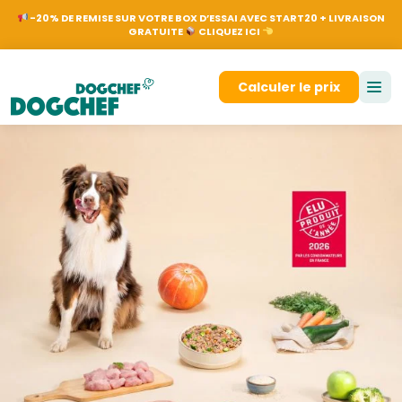
NL
EN
FR
DE
N
-20% DE REMISE SUR VOTRE BOX D’ESSAI AVEC START20 + LIVRAISON
GRATUITE
CLIQUEZ ICI
Se connecter
Calculer le prix