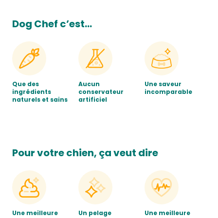
Dog Chef c’est…
Que des
Aucun
Une saveur
ingrédients
conservateur
incomparable
naturels et sains
artificiel
Pour votre chien, ça veut dire
Une meilleure
Un pelage
Une meilleure