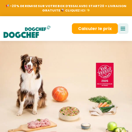
NL
EN
FR
DE
N
-20% DE REMISE SUR VOTRE BOX D’ESSAI AVEC START20 + LIVRAISON
GRATUITE
CLIQUEZ ICI
Se connecter
Calculer le prix