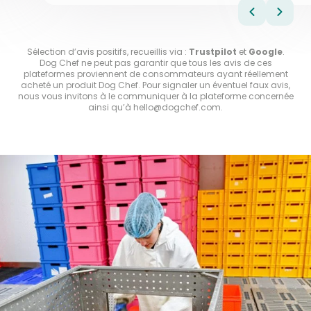
al
é
Vo
hé
Sélection d’avis positifs, recueillis via :
Trustpilot
et
Google
.
Dog Chef ne peut pas garantir que tous les avis de ces
plateformes proviennent de consommateurs ayant réellement
acheté un produit Dog Chef. Pour signaler un éventuel faux avis,
nous vous invitons à le communiquer à la plateforme concernée
ainsi qu’à
hello@dogchef.com
.