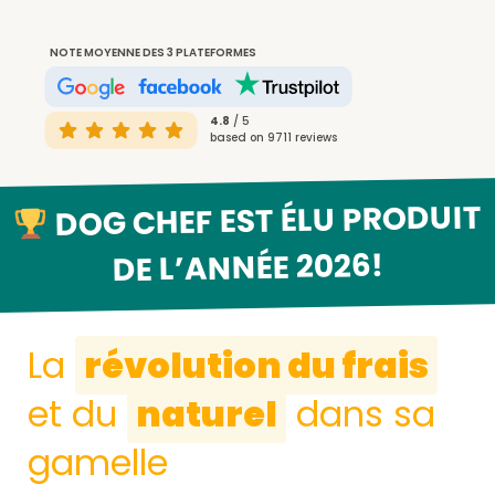
NOTE MOYENNE DES 3 PLATEFORMES
4.8
/ 5
based on 9711 reviews
DOG CHEF EST ÉLU PRODUIT
DE L’ANNÉE 2026!
La
révolution du frais
et du
naturel
dans sa
gamelle