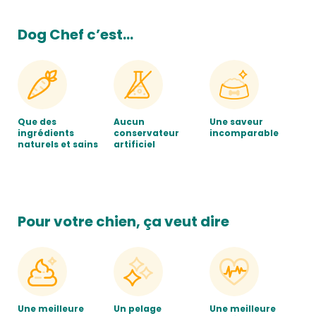
Dog Chef c’est…
Que des
Aucun
Une saveur
ingrédients
conservateur
incomparable
naturels et sains
artificiel
Pour votre chien, ça veut dire
Une meilleure
Un pelage
Une meilleure