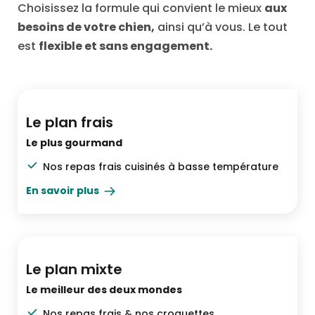
Choisissez la formule qui convient le mieux
aux
besoins de votre chien,
ainsi qu’à vous. Le tout
est
flexible et sans engagement.
Le top du top
Le plan frais
Le plus gourmand
Nos repas frais cuisinés à basse température
En savoir plus
Pratique & varié
Le plan mixte
Le meilleur des deux mondes
Nos repas frais & nos croquettes